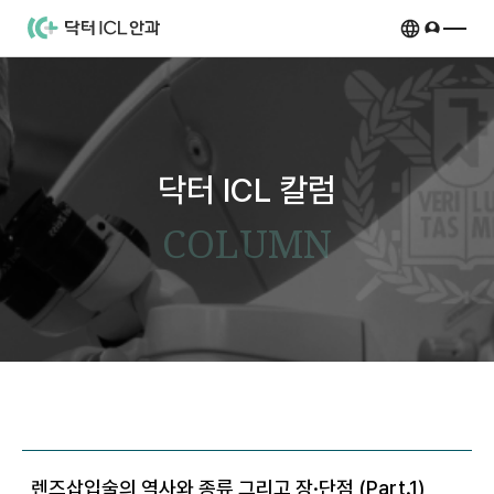
닥터ICL안과의원
-
-
강남안과,
닥터 ICL
렌즈삽입술,
강남안과,
닥터 ICL Vision
안내렌즈삽입술
마에스트로 ICL
렌즈삽입술,
닥터 ICL 칼럼
닥터 ICL 이동훈
ICL 마에스트로
안내렌즈삽입술
ICL 집중탐구
COLUMN
차별화 시스템
마에스트로 선택
ICL Evo+ICL
고도근시 ICL
첨단장비
마에스트로 진단
ICL 정의
고도근시 렌즈삽입술(ICL)
특수질환 ICL
진료 안내
마에스트로 수술
ICL 특장점
고도근시 관리
라식 후 재수술
노안교정
오시는 길
마에스트로 후기
ICL FAQ
고도근시 클리닉
원추각막 ICL
비바 ICL
고객센터
렌즈삽입술의 역사와 종류 그리고 장·단점 (Part.1)