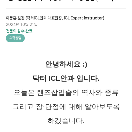
고도근시 녹내장
아벨리노 ICL
노안 ∙ 백내장
닥터 ICL 칼럼
이동훈 원장
(
닥터ICL안과 대표원장, ICL Expert Instructor
)
고도근시 망막
2024년 10월 21일
병원소식
전문의 감수 완료
고도근시 백내장
의학칼럼
이벤트
예약
안녕하세요 :)
수술후기
닥터 ICL안과 입니다.
유튜브
오늘은 렌즈삽입술의 역사와 종류
웹블로그
그리고 장·단점에 대해 알아보도록
하겠습니다.