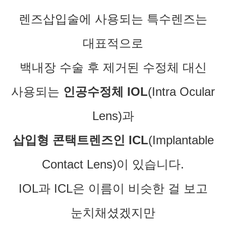
렌즈삽입술에 사용되는 특수렌즈는
대표적으로
백내장 수술 후 제거된 수정체 대신
사용되는
인공수정체 IOL
(
I
ntra
O
cular
L
ens)과
삽입형 콘택트렌즈인 ICL
(
I
mplantable
C
ontact
L
ens)이 있습니다.
IOL과 ICL은 이름이 비슷한 걸 보고
눈치채셨겠지만