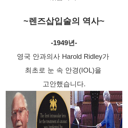
~렌즈삽입술의 역사~
-1949년-
영국 안과의사 Harold Ridley가 
최초로 눈 속 안경(IOL)을 
고안했습니다.