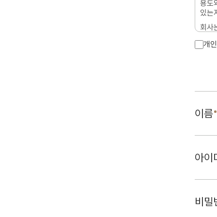
용도
있는
회사
통하
개인
이름
아이
비밀