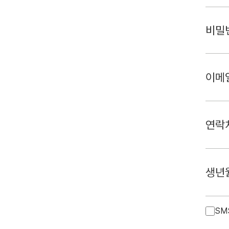
비밀
이메
연락
생년
SM